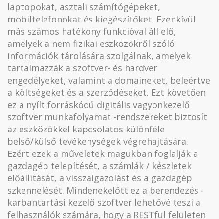
laptopokat, asztali számítógépeket,
mobiltelefonokat és kiegészítőket. Ezenkívül
más számos hatékony funkcióval áll elő,
amelyek a nem fizikai eszközökről szóló
információk tárolására szolgálnak, amelyek
tartalmazzák a szoftver- és hardver
engedélyeket, valamint a domaineket, beleértve
a költségeket és a szerződéseket. Ezt követően
ez a nyílt forráskódú digitális vagyonkezelő
szoftver munkafolyamat -rendszereket biztosít
az eszközökkel kapcsolatos különféle
belső/külső tevékenységek végrehajtására.
Ezért ezek a műveletek magukban foglalják a
gazdagép telepítését, a számlák / készletek
előállítását, a visszaigazolást és a gazdagép
szkennelését. Mindenekelőtt ez a berendezés -
karbantartási kezelő szoftver lehetővé teszi a
felhasználók számára, hogy a RESTful felületen