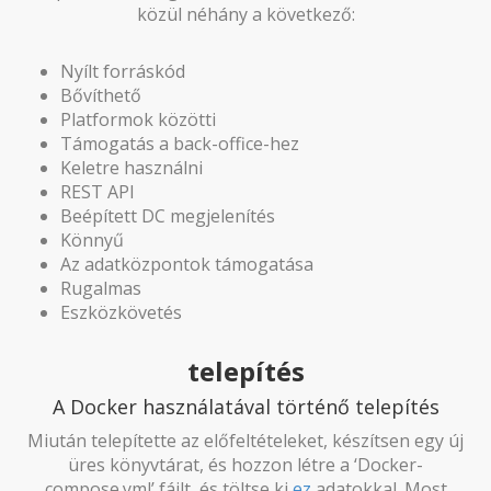
közül néhány a következő:
Nyílt forráskód
Bővíthető
Platformok közötti
Támogatás a back-office-hez
Keletre használni
REST API
Beépített DC megjelenítés
Könnyű
Az adatközpontok támogatása
Rugalmas
Eszközkövetés
telepítés
A Docker használatával történő telepítés
Miután telepítette az előfeltételeket, készítsen egy új
üres könyvtárat, és hozzon létre a ‘Docker-
compose.yml’ fájlt, és töltse ki
ez
adatokkal. Most