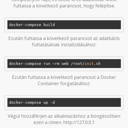
futtassa a következő parancsot, hogy felépítse.
Ezután futtassa a következő parancsot az adatbázis
futtatásának inicializálásához:
docker-compose run –rm web /root/
init
Ezután futtassa a következő parancsot a Docker
Container forgatásához:
Végül hozzáférjen az alkalmazáshoz a böngészőben
ezen a címen. http://127.0.0.1