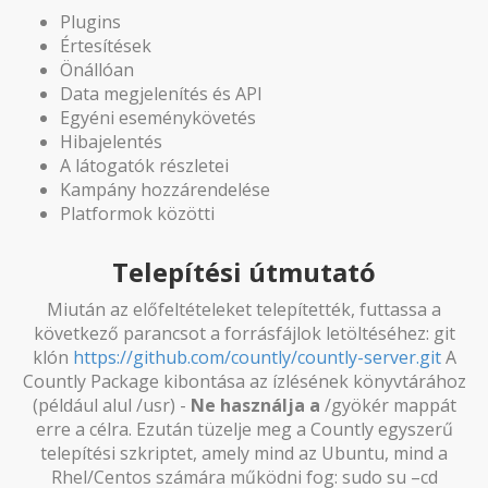
Plugins
Értesítések
Önállóan
Data megjelenítés és API
Egyéni eseménykövetés
Hibajelentés
A látogatók részletei
Kampány hozzárendelése
Platformok közötti
Telepítési útmutató
Miután az előfeltételeket telepítették, futtassa a
következő parancsot a forrásfájlok letöltéséhez: git
klón
https://github.com/countly/countly-server.git
A
Countly Package kibontása az ízlésének könyvtárához
(például alul /usr) -
Ne használja a
/gyökér mappát
erre a célra. Ezután tüzelje meg a Countly egyszerű
telepítési szkriptet, amely mind az Ubuntu, mind a
Rhel/Centos számára működni fog: sudo su –cd