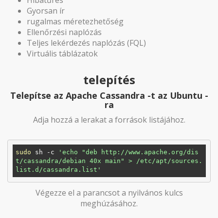
Gyorsan ír
rugalmas méretezhetőség
Ellenőrzési naplózás
Teljes lekérdezés naplózás (FQL)
Virtuális táblázatok
telepítés
Telepítse az Apache Cassandra -t az Ubuntu -
ra
Adja hozzá a lerakat a források listájához.
sudo
 sh -c 
'echo "deb http://www.apache.org/dis
t/cassandra/debian 40x main" > /etc/apt/sources.
list.d/cassandra.list'
Végezze el a parancsot a nyilvános kulcs
meghúzásához.