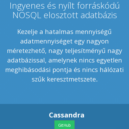
Ingyenes és nyílt forráskódú
NOSQL elosztott adatbázis
Kezelje a hatalmas mennyiségű
adatmennyiséget egy nagyon
méretezhető, nagy teljesítményű nagy
adatbázissal, amelynek nincs egyetlen
meghibásodási pontja és nincs hálózati
szűk keresztmetszete.
Cassandra
GitHub