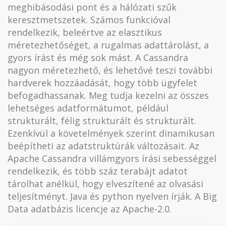
meghibásodási pont és a hálózati szűk
keresztmetszetek. Számos funkcióval
rendelkezik, beleértve az elasztikus
méretezhetőséget, a rugalmas adattárolást, a
gyors írást és még sok mást. A Cassandra
nagyon méretezhető, és lehetővé teszi további
hardverek hozzáadását, hogy több ügyfelet
befogadhassanak. Meg tudja kezelni az összes
lehetséges adatformátumot, például
strukturált, félig strukturált és strukturált.
Ezenkívül a követelmények szerint dinamikusan
beépítheti az adatstruktúrák változásait. Az
Apache Cassandra villámgyors írási sebességgel
rendelkezik, és több száz terabájt adatot
tárolhat anélkül, hogy elveszítené az olvasási
teljesítményt. Java és python nyelven írják. A Big
Data adatbázis licencje az Apache-2.0.