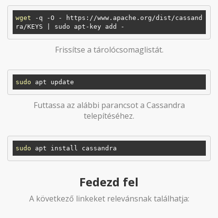
wget
 -q -O - https://www.apache.org/dist/cassand
Frissítse a tárolócsomaglistát.
sudo
Futtassa az alábbi parancsot a Cassandra
telepítéséhez.
sudo
Fedezd fel
A következő linkeket relevánsnak találhatja: