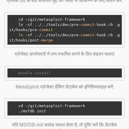
प्रत्येक Git के बाद संभावित मुद्दों को जल्दी से पहचानने के लिए विलय करें:
    cd ~/git/metasploit-framework

    ln -sf ../../tools/dev/pre-
commit
-hook.rb .g
it/hooks/pre-
commit
ln
 -sf ../../tools/dev/pre-
commit
-hook.rb .g
it/hooks/post-
merge
प्रोजेक्ट डायरेक्टरी में रत्न स्थापित करने के लिए बंडलर चलाएं:
MetaSploit प्रोजेक्ट हैकिंग डेटाबेस को इनिशियलाइज़ करें:
    cd ~
/git/m
etasploit-framework

यदि MSFDB init कमांड सफल होता है, तो पुष्टि करें कि डेटाबेस