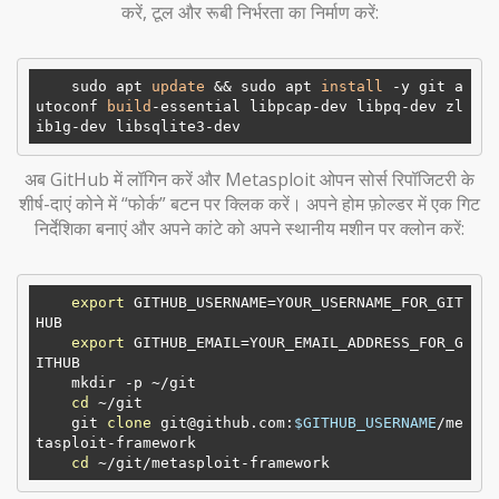
करें, टूल और रूबी निर्भरता का निर्माण करें:
    sudo apt 
update
 && sudo apt 
install
 -y git a
utoconf 
build
-essential libpcap-dev libpq-dev zl
अब GitHub में लॉगिन करें और Metasploit ओपन सोर्स रिपॉजिटरी के
शीर्ष-दाएं कोने में “फोर्क” बटन पर क्लिक करें। अपने होम फ़ोल्डर में एक गिट
निर्देशिका बनाएं और अपने कांटे को अपने स्थानीय मशीन पर क्लोन करें:
export
 GITHUB_USERNAME=YOUR_USERNAME_FOR_GIT
HUB

export
 GITHUB_EMAIL=YOUR_EMAIL_ADDRESS_FOR_G
ITHUB

    mkdir -p ~/git

cd
 ~/git

    git 
clone
 git@github.com:
$GITHUB_USERNAME
/me
tasploit-framework

cd