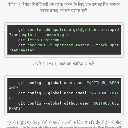
रैपिड 7 रिमोट रिपॉजिटरी को ट्रैक करने के लिए एक अपस्ट्रीम-मास्टर
शाखा बनाएं अपडेट प्राप्त करें:
git
remote add upstream git@github.com:rapid
7/metasploit-framework.git
git
fetch upstream
git
checkout -b upstream-master --track upst
ream/master
अपने GitHub खाते को कॉन्फ़िगर करें:
git
 config --global user.name 
"
$GITHUB_USERN
AME
"
    git config --global user.email 
"
$GITHUB_EMAI
L
"
    git config --global github.user 
"
$GITHUB_USE
RNAME
"
प्रत्येक git प्रतिबद्ध होने से पहले चलाने के लिए msftidy सेट करें और