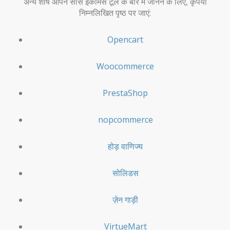
अन्य शीर्ष ओपन सोर्स ईकॉमर्स टूल के बारे में जानने के लिए, कृपया
निम्नलिखित पृष्ठ पर जाएं:
Opencart
Woocommerce
PrestaShop
nopcommerce
होड़ वाणिज्य
सोलिडस
ज़ेन गाड़ी
VirtueMart