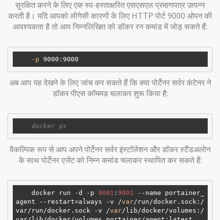
सुरक्षित करने के लिए एक स्व-हस्ताक्षरित एसएसएल प्रमाणपत्र उत्पन्न
करती है। यदि आपको लीगेसी कारणों के लिए HTTP पोर्ट 9000 ओपन की
आवश्यकता है तो आप निम्नलिखित को डॉकर रन कमांड में जोड़ सकते हैं:
-p
 9000
:9000
अब आप यह देखने के लिए जांच कर सकते हैं कि क्या पोर्टेनर सर्वर कंटेनर ने
डॉकर पीएस कॉममड चलाकर शुरू किया है:
वैकल्पिक रूप से आप अपने पोर्टेनर सर्वर इंस्टॉलेशन और डॉकर स्टैंडअलोन
के साथ पोर्टेनर एजेंट को निम्न कमांड चलाकर स्थापित कर सकते हैं:
    docker run -d -p 
9001
:
9001
 --name portainer_
agent --restart=always -v /
var
/run/docker.sock:
/
var/
run/docker.sock -v /
var
/lib/docker/volumes:
/
var/