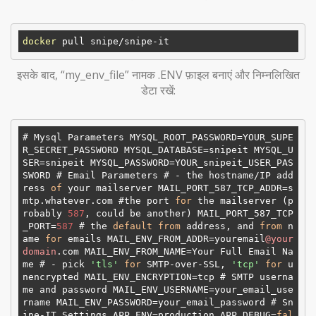
docker
इसके बाद, “my_env_file” नामक .ENV फ़ाइल बनाएं और निम्नलिखित
डेटा रखें:
# Mysql Parameters MYSQL_ROOT_PASSWORD=YOUR_SUPE
R_SECRET_PASSWORD MYSQL_DATABASE=snipeit MYSQL_U
SER=snipeit MYSQL_PASSWORD=YOUR_snipeit_USER_PAS
SWORD # Email Parameters # - the hostname/IP add
ress 
of
 your mailserver MAIL_PORT_587_TCP_ADDR=s
mtp.whatever.com #the port 
for
 the mailserver (p
robably 
587
, could be another) MAIL_PORT_587_TCP
_PORT=
587
 # the 
default
from
 address, and 
from
 n
ame 
for
 emails MAIL_ENV_FROM_ADDR=youremail
@your
domain
.com MAIL_ENV_FROM_NAME=Your Full Email Na
me # - pick 
'tls'
for
 SMTP-over-SSL, 
'tcp'
for
 u
nencrypted MAIL_ENV_ENCRYPTION=tcp # SMTP userna
me and password MAIL_ENV_USERNAME=your_email_use
rname MAIL_ENV_PASSWORD=your_email_password # Sn
ipe-IT Settings APP_ENV=production APP_DEBUG=
fal