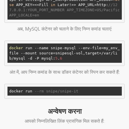
se
 APP_KEY=<<Fill 
in
 Later!>> APP_URL=http:
//12
7.0.0.1:YOUR_PORT_NUMBER APP_TIMEZONE=US/Pacific 
APP_LOCALE=en
अब, MySQL कंटेनर को चलाने के लिए निम्न कमांड चलाएं:
docker
 run --name snipe-mysql --env-file=my_env_
file --mount source=snipesql-vol,target=/var/li
b/mysql -d -P mysql:
5
.
6
अंत में, आप निम्न कमांड के साथ डॉकर कंटेनर को स्पिन कर सकते हैं:
docker run 
--rm snipe/snipe-it 
अन्वेषण करना
आपको निम्नलिखित लिंक प्रासंगिक मिल सकते हैं: