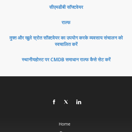
सीएमडीबी सॉफ्टवेयर
राल्फ
मुफ्त और खुले स्रोत सॉफ़्टवेयर का उपयोग करके व्यवसाय संचालन को
स्वचालित करें
स्थानीयहोस्ट पर CMDB समाधान राल्फ कैसे सेट करें
Home