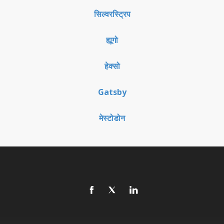
सिल्वरस्ट्रिप
ह्यूगो
हेक्सो
Gatsby
मेस्टोडोन