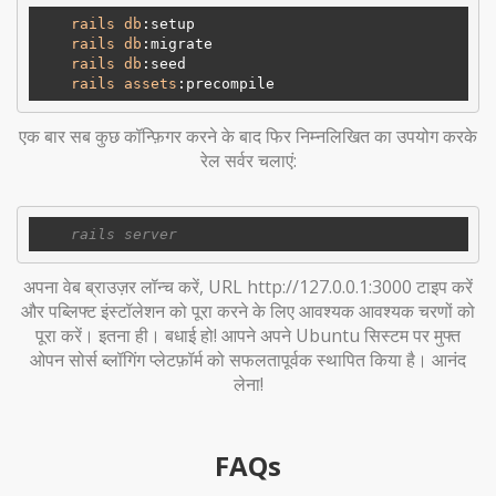
rails
db
:setup
rails
db
:migrate
rails
db
:seed
rails
assets
:precompile
एक बार सब कुछ कॉन्फ़िगर करने के बाद फिर निम्नलिखित का उपयोग करके
रेल सर्वर चलाएं:
अपना वेब ब्राउज़र लॉन्च करें, URL http://127.0.0.1:3000 टाइप करें
और पब्लिफ्ट इंस्टॉलेशन को पूरा करने के लिए आवश्यक आवश्यक चरणों को
पूरा करें। इतना ही। बधाई हो! आपने अपने Ubuntu सिस्टम पर मुफ्त
ओपन सोर्स ब्लॉगिंग प्लेटफ़ॉर्म को सफलतापूर्वक स्थापित किया है। आनंद
लेना!
FAQs