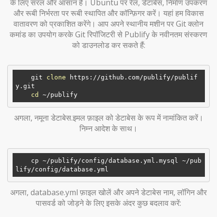
के लिए सरल और आसान है। Ubuntu पर रेल, डेटाबेस, निर्माण उपकरण
और रूबी निर्भरता पर रूबी स्थापित और कॉन्फ़िगर करें। यहां हम विकास
वातावरण को प्रकाशित करेंगे। आप अपने स्थानीय मशीन पर Git क्लोन
कमांड का उपयोग करके Git रिपॉजिटरी से Publify के नवीनतम संस्करण
को डाउनलोड कर सकते हैं:
    git 
clone
 https://github.com/publify/publif
y.git

cd
अगला, नमूना डेटाबेस.इमल फ़ाइल को डेटाबेस के रूप में नामांकित करें।
निम्न आदेश के साथ।
    cp ~
/publify/
config/database.yml.mysql ~
/pub
lify/
अगला, database.yml फ़ाइल खोलें और अपने डेटाबेस नाम, लॉगिन और
पासवर्ड को जोड़ने के लिए इसके अंदर कुछ बदलाव करें: