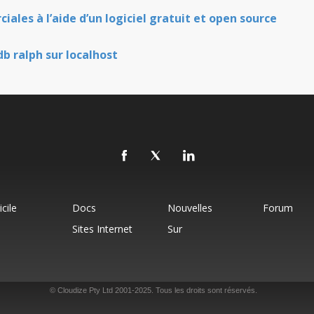
les à l’aide d’un logiciel gratuit et open source
b ralph sur localhost
cile
Docs
Nouvelles
Forum
Sites Internet
Sur
© Cloudize Pty Ltd 2001-2025. Tous les droits sont réservés.