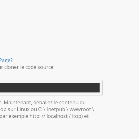
/Page?
r cloner le code source:
n. Maintenant, déballez le contenu du
top sur Linux ou C: \ Inetpub \ wwwroot \
ar exemple http: // localhost / itop) et