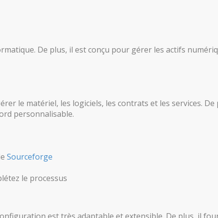
rmatique. De plus, il est conçu pour gérer les actifs numériq
le matériel, les logiciels, les contrats et les services. De p
ord personnalisable.
de
Sourceforge
plétez le processus
onfiguration est très adaptable et extensible. De plus, il fo