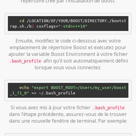
répertoire créé par l’installation de boost:
cd
 /LOCATION/OF/YOUR/BOOST/DIRECTORY./bootst
rap.sh./b
2
 cxxflags=
"-std=c++14"
Ensuite, modifiez le code ci-dessous avec votre
emplacement de répertoire Boost et exécutez pour
ajouter la variable Boost Environment à votre fichier
afin qu’il soit automatiquement défini
.bash_profile
lorsque vous vous connectez.
echo
"export BOOST_ROOT=/Users/my_user/boost
_1_71_0"
Si vous avez mis à jour votre fichier
.bash_profile
dans l’étape précédente, assurez-vous de le trouver
dans une nouvelle fenêtre de terminal. Par exemple: