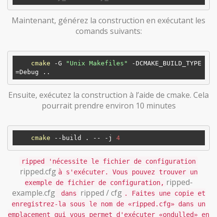
Maintenant, générez la construction en exécutant les
comands suivants:
cmake
 -G 
"Unix Makefiles"
 -DCMAKE_BUILD_TYPE
Ensuite, exécutez la construction à l’aide de cmake. Cela
pourrait prendre environ 10 minutes
cmake
 --build . -- -j 
4
ripped 'nécessite le fichier de configuration
ripped.cfg
à s'exécuter. Vous pouvez trouver un
ripped-
exemple de fichier de configuration,
example.cfg
ripped / cfg
dans
. Faites une copie et
enregistrez-la sous le nom de «ripped.cfg» dans un
emplacement qui vous permet d'exécuter «ondulled» en