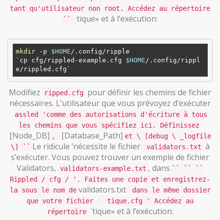
tant qu'utilisateur non root. Accédez au répertoire
tique» et à l’exécution:
``
mkdir
 -p 
$HOME
/.config/ripple  

`cp cfg/rippled-example.cfg 
$HOME
/.config/rippl
Modifiez
pour définir les chemins de fichier
ripped.cfg
nécessaires. L’utilisateur que vous prévoyez d’exécuter
assled 'comme des autorisations d'écriture à tous
les chemins que vous spécifiez ici. Définissez
[Node_DB]
[Database_Path]
,
et \ [debug \ _logfile
Le ridicule ’nécessite le fichier
à
\] ``
validators.txt
s’exécuter. Vous pouvez trouver un exemple de fichier
Validators,
, dans
validators-example.txt
`` `` ``
Rippled / cfg / '. Faites une copie et enregistrez-
validators.txt
la sous le nom de
dans le même dossier
que votre fichier
tique.cfg ' Accédez au
`tique» et à l’exécution:
répertoire