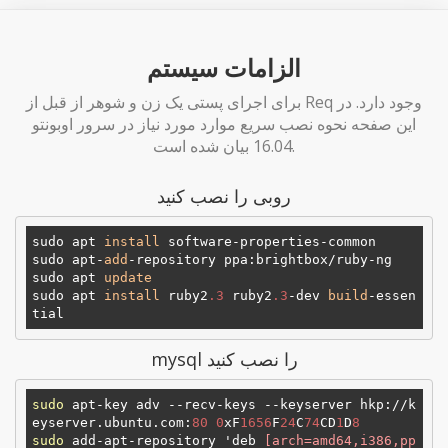
الزامات سیستم
برای اجرای پستی یک زن و شوهر از قبل از Req وجود دارد. در
این صفحه نحوه نصب سریع موارد مورد نیاز در سرور اوبونتو
16.04 بیان شده است.
روبی را نصب کنید
sudo apt 
install
 software-properties-common

sudo apt-
add
-repository ppa:brightbox/ruby-ng

sudo apt 
update
sudo apt 
install
 ruby2
.3
 ruby2
.3
-dev 
build
-essen
mysql را نصب کنید
sudo
 apt-key adv --recv-keys --keyserver hkp://k
eyserver.ubuntu.com:
80
0
xF
1656
F
24
C
74
CD
1
D
8
sudo
 add-apt-repository 'deb
 [arch=amd64,i386,pp