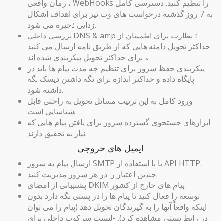
زمان واقعی ، WebHooks را تنظیم کنید. دسترسی کامل
به 7 روز گذشته درخواست های وب نیز برای اهداف اشکال
زدایی ذخیره می شود.
بررسی داخلی DNS & amp ؛ نظارت برای اطمینان از
حداکثر تحویل دامنه هایی که از طریق نامه ارسال می کنید
، برای حداکثر تحویل پیکربندی شده اند.
پیکربندی حفظ سرور برای تنظیم چه مدت پیام ها باید در
پایگاه داده و حداکثر اندازه برای نگه داشتن دیسک نگه
داشته شود.
ورود کامل به این ترتیب مسائل تحویل به راحتی قابل
شناسایی است.
ابزارهای جستجوی گسترده سرور برای یافتن پیام هایی که
نیاز به تحقیق دارند.
ایمیل های خروجی
ارسال پیام به سرور SMTP یا با استفاده از API HTTP.
چندین اعتبار را در هر سرور مدیریت کنید.
پشتیبانی از امضای DKIM پیام های خارج از کشور.
توسعه را فعال کنید تا پیام ها را در پستی نگه دارد بدون
اینکه واقعاً آنها را به گیرندگان تحویل دهد (پیام را می توان
در رابط پستی مشاهده کرد). -لیست سرکوب داخلی برای