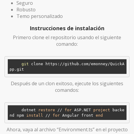
Seguro
Robusto
Temo personalizado
Instrucciones de instalación
Primero clone el repositorio usando el siguiente
comando:
git
 clone https://github.com/emonney/QuickA
Después de un clon exitoso, ejecute los siguientes
comandos:
     dotnet 
restore
 // 
for
 ASP.NET 
project
 backe
nd npm 
install
 // 
for
 Angular front 
end
Ahora, vaya al archivo “Environment.ts” en el proyecto