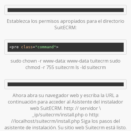
Establezca los permisos apropiados para el directorio
SuitECRM:
<pre 
class
=
"command"
sudo chown -r www-data: www-data tuitecrm sudo
chmod -r 755 suitecrm ls -ld suitecrm
Ahora abra su navegador web y escriba la URL a
continuación para acceder al Asistente del instalador
web SuitECRM. http: // servidor \
_ip/suitecrm/install.php o http:
//localhost/suitecrm/install.php Siga los pasos del
asistente de instalación. Su sitio web Suitecrm está listo.