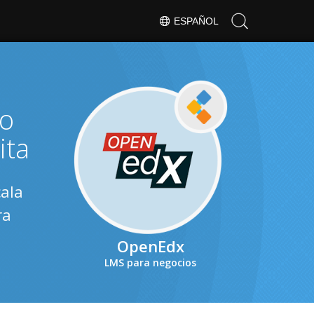
ESPAÑOL
co
ita
cala
ra
OpenEdx
LMS para negocios