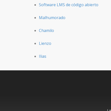
Software LMS de código abierto
Malhumorado
Chamilo
Lienzo
Ilias
La