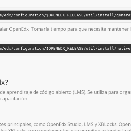
m/edx
/configuration/
$OPENEDX_RELEASE/util/install/genera
talar OpenEdx. Tomaría tiempo para que necesite mantener l
m/edx
/configuration/
$OPENEDX_RELEASE/util/install/native
dx?
e aprendizaje de código abierto (LMS). Se utiliza para orga
capacitación.
es principales, como OpenEdx Studio, LMS y XBLocks. OpenEd
, y los XBLocks son complementos que permiten extender la p