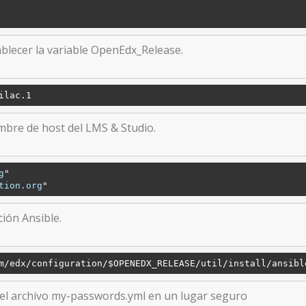
blecer la variable OpenEdx_Release.
ilac.1
ombre de host del LMS & Studio.
g
tion
.org
ción Ansible.
m/edx
/configuration/
$OPENEDX_RELEASE/util/install/ansibl
 el archivo my-passwords.yml en un lugar seguro