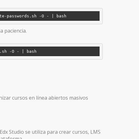
te-passwords.sh -O - 
a paciencia.
.sh -O - 
nizar cursos en línea abiertos masivos
x Studio se utiliza para crear cursos, LMS
lataforma.