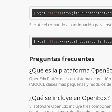
$ wget 
https:
/
/raw.githubusercontent.co
Ejecute el comando a continuación para ins
$ wget 
https:
/
/raw.githubusercontent.co
Preguntas frecuentes
¿Qué es la plataforma OpenE
OpenEdx Platform es un sistema de gestión d
(MOOC), clases más pequeñas y módulos de 
¿Qué se incluye en OpenEdx?
El software OpenEdx incluye tres component
se utiliza para construir sitios de alumnos