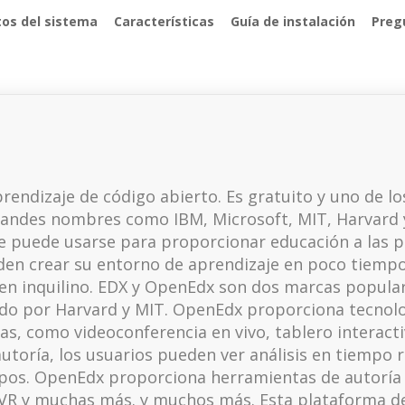
tos del sistema
Características
Guía de instalación
Preg
endizaje de código abierto. Es gratuito y uno de lo
randes nombres como IBM, Microsoft, MIT, Harvard y
e puede usarse para proporcionar educación a las p
ueden crear su entorno de aprendizaje en poco tiem
e en inquilino. EDX y OpenEdx son dos marcas popular
ado por Harvard y MIT. OpenEdx proporciona tecnolo
as, como videoconferencia en vivo, tablero interact
toría, los usuarios pueden ver análisis en tiempo r
pos. OpenEdx proporciona herramientas de autoría 
 VR y muchas más. y muchos más. Esta plataforma de