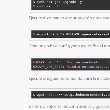
$ sudo apt-get upgrade -y

Ejecute el comando a continuación para esta
$
export
 OPENEDX_RELEASE=open-release/l
Cree un archivo config.yml y especifica el n
EDXAPP_LMS_BASE
: "
online
.myeducation
.or
EDXAPP_CMS_BASE
: "
studio
.online
.myeduca
Ejecute el siguiente comando para la instala
$ wget 
https:
/
/raw.githubusercontent.co
Genere aleatorize las contraseñas y guarde