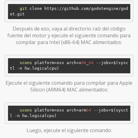
git
 clone https://github.com/godotengine/god
Después de eso, vaya al directorio raíz del código
fuente del motor y ejecute el siguiente comando para
compilar para Intel (x86-64) MAC alimentados:
scons
 platform=osx arch=x
86
_
64
 --jobs=$(sysc
Ejecute el siguiente comando para compilar para Apple
Silicon (ARM64) MAC alimentados:
scons
 platform=osx arch=arm
64
 --jobs=$(sysct
Luego, ejecute el siguiente comando: