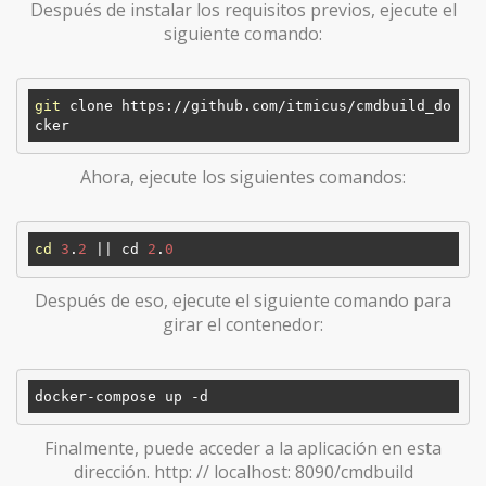
Después de instalar los requisitos previos, ejecute el
siguiente comando:
git
 clone https://github.com/itmicus/cmdbuild_do
Ahora, ejecute los siguientes comandos:
cd
3
.
2
 || cd 
2
.
0
Después de eso, ejecute el siguiente comando para
girar el contenedor:
Finalmente, puede acceder a la aplicación en esta
dirección. http: // localhost: 8090/cmdbuild