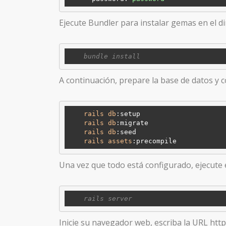
Ejecute Bundler para instalar gemas en el di
A continuación, prepare la base de datos y c
rails
db
:setup
rails
db
:migrate
rails
db
:seed
rails
assets
:precompile
Una vez que todo está configurado, ejecute 
Inicie su navegador web, escriba la URL http: