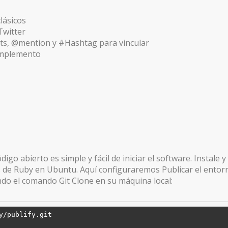
lásicos
Twitter
nts, @mention y #Hashtag para vincular
omplemento
igo abierto es simple y fácil de iniciar el software. Instale 
de Ruby en Ubuntu. Aquí configuraremos Publicar el entorno
ndo el comando Git Clone en su máquina local:
y/publify.git
