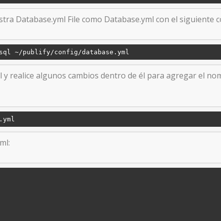
stra Database.yml File como Database.yml con el siguiente 
sql ~
/publify/
 y realice algunos cambios dentro de él para agregar el nom
ml: