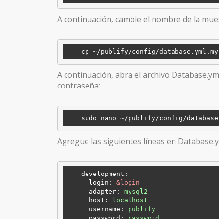
A continuación, cambie el nombre de la mue
    cp ~
/publify/
config/database.yml.my
A continuación, abra el archivo Database.yml
contraseña:
    sudo nano ~
/publify/
Agregue las siguientes líneas en Database.y
development:
login:
&login
adapter:
mysql2
host:
localhost
username:
publify
password:
password