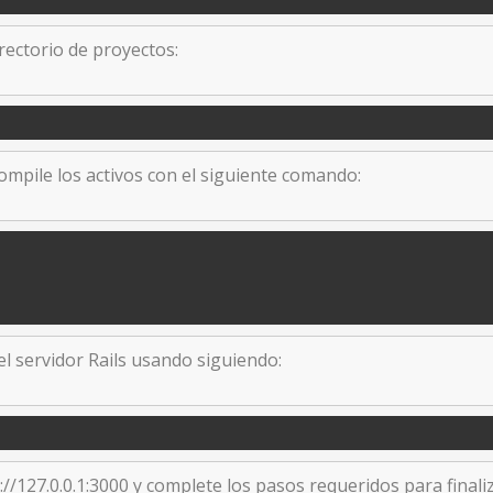
rectorio de proyectos:
ompile los activos con el siguiente comando:
el servidor Rails usando siguiendo:
//127.0.0.1:3000 y complete los pasos requeridos para finaliz