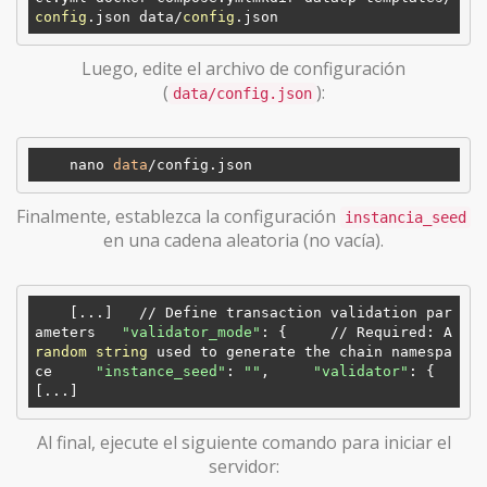
config
.json data/
config
Luego, edite el archivo de configuración
(
):
data/config.json
    nano 
data
Finalmente, establezca la configuración
instancia_seed
en una cadena aleatoria (no vacía).
    [...]   // Define transaction validation par
ameters   
"validator_mode"
: {     // Required: A 
random
string
 used to generate the chain namespa
ce     
"instance_seed"
: 
""
,     
"validator"
: { 
Al final, ejecute el siguiente comando para iniciar el
servidor: