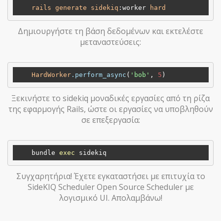
rails
generate
sidekiq
:worker
hard
Δημιουργήστε τη βάση δεδομένων και εκτελέστε
μεταναστεύσεις:
HardWorker
.perform_async
(
'bob'
, 
5
Ξεκινήστε το sidekiq μοναδικές εργασίες από τη ρίζα
της εφαρμογής Rails, ώστε οι εργασίες να υποβληθούν
σε επεξεργασία:
    bundle 
exec
Συγχαρητήρια! Έχετε εγκαταστήσει με επιτυχία το
SideKIQ Scheduler Open Source Scheduler με
λογισμικό UI. Απολαμβάνω!