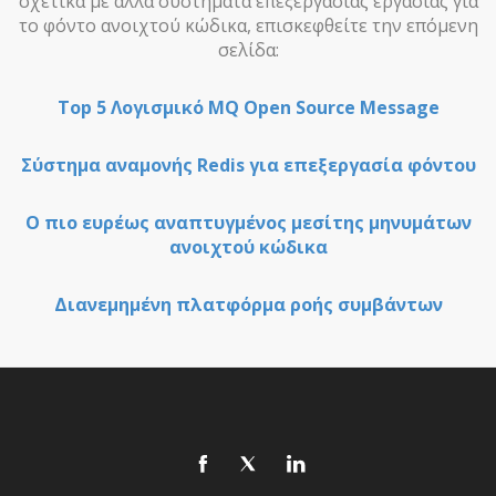
σχετικά με άλλα συστήματα επεξεργασίας εργασίας για
το φόντο ανοιχτού κώδικα, επισκεφθείτε την επόμενη
σελίδα:
Top 5 Λογισμικό MQ Open Source Message
Σύστημα αναμονής Redis για επεξεργασία φόντου
Ο πιο ευρέως αναπτυγμένος μεσίτης μηνυμάτων
ανοιχτού κώδικα
Διανεμημένη πλατφόρμα ροής συμβάντων