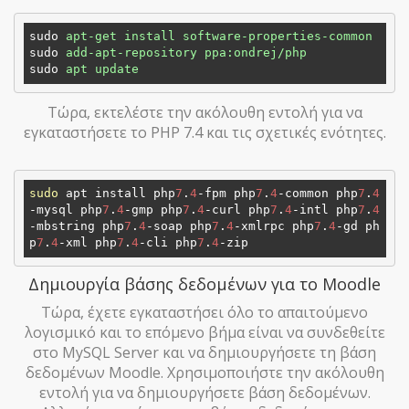
sudo
apt-get install software-properties-common
sudo
add-apt-repository ppa:ondrej/php
sudo
apt update
Τώρα, εκτελέστε την ακόλουθη εντολή για να
εγκαταστήσετε το PHP 7.4 και τις σχετικές ενότητες.
sudo
 apt install php
7
.
4
-fpm php
7
.
4
-common php
7
.
4
-mysql php
7
.
4
-gmp php
7
.
4
-curl php
7
.
4
-intl php
7
.
4
-mbstring php
7
.
4
-soap php
7
.
4
-xmlrpc php
7
.
4
-gd ph
p
7
.
4
-xml php
7
.
4
-cli php
7
.
4
Δημιουργία βάσης δεδομένων για το Moodle
Τώρα, έχετε εγκαταστήσει όλο το απαιτούμενο
λογισμικό και το επόμενο βήμα είναι να συνδεθείτε
στο MySQL Server και να δημιουργήσετε τη βάση
δεδομένων Moodle. Χρησιμοποιήστε την ακόλουθη
εντολή για να δημιουργήσετε βάση δεδομένων.