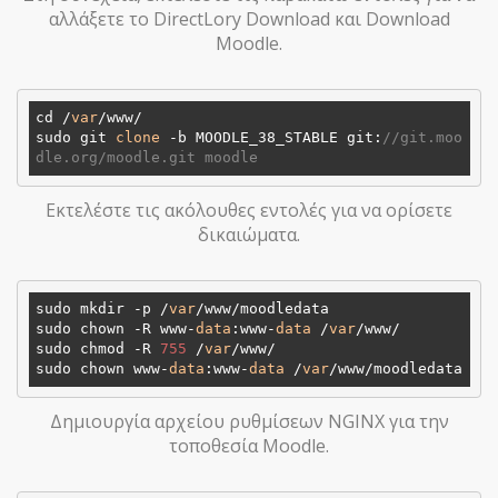
αλλάξετε το DirectLory Download και Download
Moodle.
cd /
var
/www/

sudo git 
clone
 -b MOODLE_38_STABLE git:
//git.moo
dle.org/moodle.git moodle
Εκτελέστε τις ακόλουθες εντολές για να ορίσετε
δικαιώματα.
sudo mkdir -p /
var
/www/moodledata

sudo chown -R www-
data
:www-
data
 /
var
/www/

sudo chmod -R 
755
 /
var
/www/

sudo chown www-
data
:www-
data
 /
var
Δημιουργία αρχείου ρυθμίσεων NGINX για την
τοποθεσία Moodle.