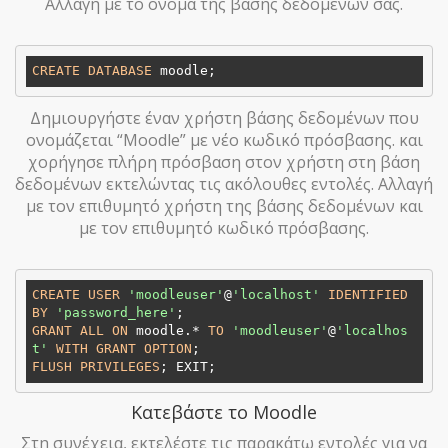
Αλλαγή με το όνομα της βάσης δεδομένων σας.
CREATE
DATABASE
Δημιουργήστε έναν χρήστη βάσης δεδομένων που
ονομάζεται “Moodle” με νέο κωδικό πρόσβασης. και
χορήγησε πλήρη πρόσβαση στον χρήστη στη βάση
δεδομένων εκτελώντας τις ακόλουθες εντολές. Αλλαγή
με τον επιθυμητό χρήστη της βάσης δεδομένων και
με τον επιθυμητό κωδικό πρόσβασης.
CREATE
USER
'moodleuser'
@
'localhost'
IDENTIFIED
BY
'password_here'
GRANT
ALL
ON
 moodle.* 
TO
'moodleuser'
@
'localhos
t'
WITH
GRANT
OPTION
FLUSH
PRIVILEGES
Κατεβάστε το Moodle
Στη συνέχεια, εκτελέστε τις παρακάτω εντολές για να