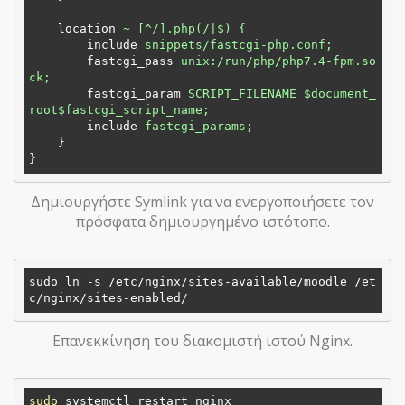
location
~ [^/].php(/|$) {
include
snippets/fastcgi-php.conf;
fastcgi_pass
unix:/run/php/php7.4-fpm.so
ck;
fastcgi_param
SCRIPT_FILENAME $document_
root$fastcgi_script_name;
include
fastcgi_params;
}
}
Δημιουργήστε Symlink για να ενεργοποιήσετε τον
πρόσφατα δημιουργημένο ιστότοπο.
sudo ln -s 
/etc/nginx/sites-available/moodle /et
c/nginx/sites-enabled/
Επανεκκίνηση του διακομιστή ιστού Nginx.
sudo