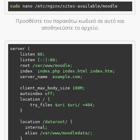
sudo
Προσθέστε τον παρακάτω κωδικό σε αυτό και
αποθηκεύστε το αρχείο.
server
{
listen
80;
listen
[::]:80;
root
/var/www/moodle;
index
index.php index.html index.htm;
server_name
example.com;
client_max_body_size
100M;
autoindex
off;
location
/ {
try_files
$uri $uri/ =404;
}
location
/dataroot/ {
internal;
alias
/var/www/moodledata/;
}