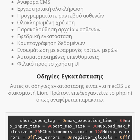
Αναφορά CMS
Εργαστηριακή ολοκλήρωση
Προγραμματίστε ραντεβού ασθενών
Ολοκληρωμένη χρέωση
Παρακολούθηση αρχείων ασθενών
Εφεδρική εγκατάσταση
Κρυπτογράφηση δεδομένων
Ενσωμάτωση με εφαρμογές τρίτων μερών
Αυτοματοποιημένες υπενθυμίσεις
Φιλικό προς το χρήστη UI
Οδηγίες Εγκατάστασης
Αυτές οι οδηγίες εγκατάστασης είναι για macOS με
διακομιστή Lion. Πρώτον, επεξεργαστείτε το php.ini
όπως αναφέρεται παρακάτω:
short_open_tag
 = 
On
max_execution_time = 
60
ma
x_input_time = 
90
post_max_size = 
30
Mupload_max_f
ilesize = 
30
MCheck:memory_limit = 
128
Mdisplay_er
rors = 
Off
log_errors = 
On
register_globals = 
Off
f