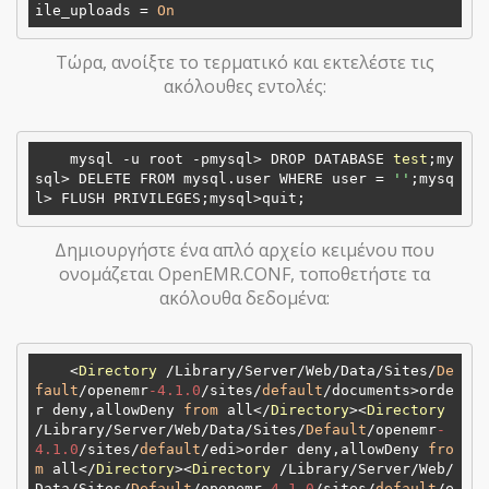
ile_uploads = 
On
Τώρα, ανοίξτε το τερματικό και εκτελέστε τις
ακόλουθες εντολές:
    mysql -u root -pmysql> DROP DATABASE 
test
;my
sql> DELETE FROM mysql.user WHERE user = 
''
;mysq
Δημιουργήστε ένα απλό αρχείο κειμένου που
ονομάζεται OpenEMR.CONF, τοποθετήστε τα
ακόλουθα δεδομένα:
    <
Directory
 /Library/Server/Web/Data/Sites/
De
fault
/openemr
-4.1
.0
/sites/
default
/documents>orde
r deny,allowDeny 
from
 all</
Directory
><
Directory
/Library/Server/Web/Data/Sites/
Default
/openemr
-
4.1
.0
/sites/
default
/edi>order deny,allowDeny 
fro
m
 all</
Directory
><
Directory
 /Library/Server/Web/
Data/Sites/
Default
/openemr
-4.1
.0
/sites/
default
/e