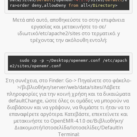
ra>order deny,allowDeny 
from
 all</
Directory
Μετά από αυτό, αποθηκεύστε το στην επιφάνεια
εργασίας και μετακινήστε το σε/
ιδιωτικό/etc/apache2/sites στο τερματικό. y
τρέχοντας την ακόλουθη εντολή:
    sudo cp -p ~
/Desktop/
openemr.conf /etc/apach
Στη συνέχεια, στο Finder: Go-> Πηγαίνετε στο φάκελο-
>/βιβλιοθήκη/server/web/data/sites/Λάβετε
πληροφορίες για την κοινή χρήση και τα δικαιώματα
defaultChange, ώστε όλες οι ομάδες να μπορούν να
διαβάσουν και να γράψουν, να θυμάστε τι ήταν να το
επαναφέρετε αργότερα. Κατεβάστε, επεκτείνετε και
μετακινήστε το OpenEMR-4.1.0 σε/Βιβλιοθήκη/
Διακομιστή/Ιστοσελίδα/Ιστοσελίδες/DefaultIn
Terminal: