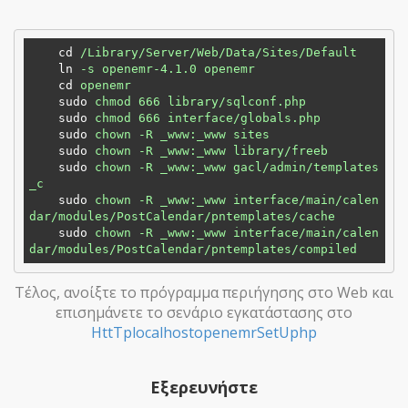
cd
/Library/Server/Web/Data/Sites/Default
ln
-s openemr-4.1.0 openemr
cd
openemr
sudo
chmod 666 library/sqlconf.php
sudo
chmod 666 interface/globals.php
sudo
chown -R _www:_www sites
sudo
chown -R _www:_www library/freeb
sudo
chown -R _www:_www gacl/admin/templates
_c
sudo
chown -R _www:_www interface/main/calen
dar/modules/PostCalendar/pntemplates/cache
sudo
chown -R _www:_www interface/main/calen
dar/modules/PostCalendar/pntemplates/compiled
Τέλος, ανοίξτε το πρόγραμμα περιήγησης στο Web και
επισημάνετε το σενάριο εγκατάστασης στο
HttTplocalhostopenemrSetUphp
Εξερευνήστε