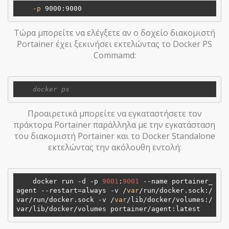
-p
 9000
:9000
Τώρα μπορείτε να ελέγξετε αν ο δοχείο διακομιστή
Portainer έχει ξεκινήσει εκτελώντας το Docker PS
Commamd:
Προαιρετικά μπορείτε να εγκαταστήσετε τον
πράκτορα Portainer παράλληλα με την εγκατάσταση
του διακομιστή Portainer και το Docker Standalone
εκτελώντας την ακόλουθη εντολή:
    docker run -d -p 
9001
:
9001
 --name portainer_
agent --restart=always -v /
var
/run/docker.sock:
/
var/
run/docker.sock -v /
var
/lib/docker/volumes:
/
var/