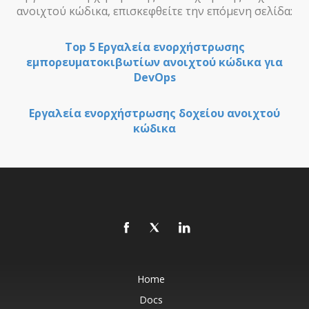
ανοιχτού κώδικα, επισκεφθείτε την επόμενη σελίδα:
Top 5 Εργαλεία ενορχήστρωσης
εμπορευματοκιβωτίων ανοιχτού κώδικα για
DevOps
Εργαλεία ενορχήστρωσης δοχείου ανοιχτού
κώδικα
Home
Docs