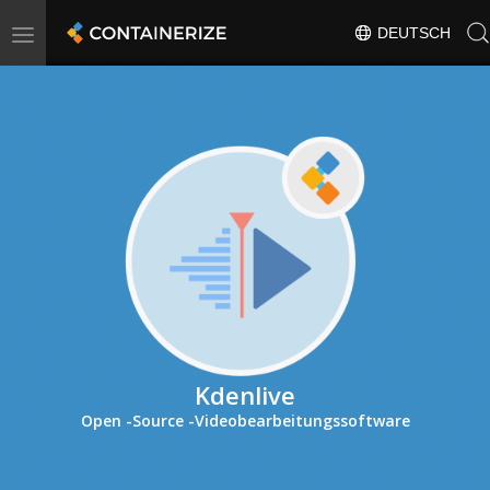
Toggle
DEUTSCH
navigation
Kdenlive
Open -Source -Videobearbeitungssoftware