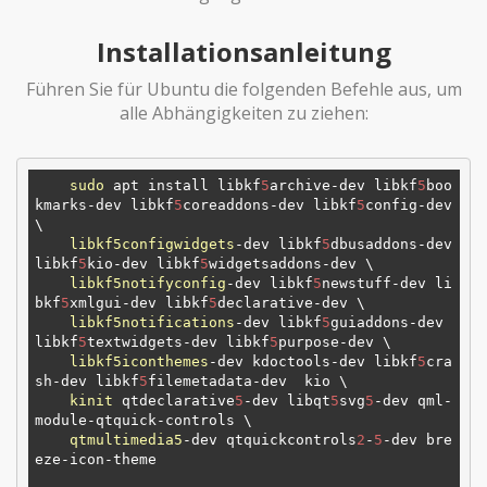
Installationsanleitung
Führen Sie für Ubuntu die folgenden Befehle aus, um
alle Abhängigkeiten zu ziehen:
sudo
 apt install libkf
5
archive-dev libkf
5
boo
kmarks-dev libkf
5
coreaddons-dev libkf
5
config-dev 
\

libkf5configwidgets
-dev libkf
5
dbusaddons-dev 
libkf
5
kio-dev libkf
5
widgetsaddons-dev \

libkf5notifyconfig
-dev libkf
5
newstuff-dev li
bkf
5
xmlgui-dev libkf
5
declarative-dev \

libkf5notifications
-dev libkf
5
guiaddons-dev 
libkf
5
textwidgets-dev libkf
5
purpose-dev \

libkf5iconthemes
-dev kdoctools-dev libkf
5
cra
sh-dev libkf
5
filemetadata-dev  kio \

kinit
 qtdeclarative
5
-dev libqt
5
svg
5
-dev qml-
module-qtquick-controls \

qtmultimedia5
-dev qtquickcontrols
2
-
5
-dev bre
eze-icon-theme
