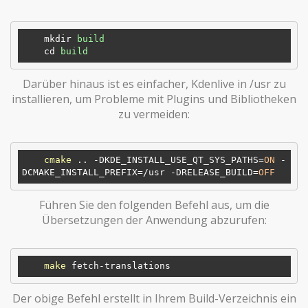
mkdir
build
cd
build
Darüber hinaus ist es einfacher, Kdenlive in /usr zu
installieren, um Probleme mit Plugins und Bibliotheken
zu vermeiden:
cmake
 .. -DKDE_INSTALL_USE_QT_SYS_PATHS=
ON
 -
DCMAKE_INSTALL_PREFIX=/usr -DRELEASE_BUILD=
OFF
Führen Sie den folgenden Befehl aus, um die
Übersetzungen der Anwendung abzurufen:
make
Der obige Befehl erstellt in Ihrem Build-Verzeichnis ein