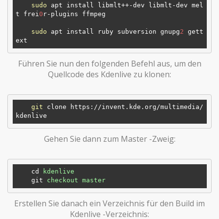
sudo
 apt install libmlt++-dev libmlt-dev mel
t frei
0
r-plugins ffmpeg

sudo
 apt install ruby subversion gnupg
2
 gett
Führen Sie nun den folgenden Befehl aus, um den
Quellcode des Kdenlive zu klonen:
git
 clone https://invent.kde.org/multimedia/
Gehen Sie dann zum Master -Zweig:
cd
kdenlive
git
checkout master
Erstellen Sie danach ein Verzeichnis für den Build im
Kdenlive -Verzeichnis: