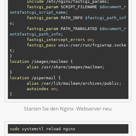
include
 /etc/nginx/fastcgi_params;

fastcgi_param
 SCRIPT_FILENAME 
$document_r
oot
$fastcgi_script_name
;

fastcgi_param
 PATH_INFO 
$fastcgi_path_inf
o
;

fastcgi_param
 PATH_TRANSLATED 
$document_r
oot
$fastcgi_path_info
;

fastcgi_intercept_errors
on
;

fastcgi_pass
 unix:/var/run/fcgiwrap.socke
t;

location
 /images/mailman {

alias
 /usr/share/images/mailman;

location
 /pipermail {

alias
 /var/lib/mailman/archives/public;

autoindex
on
;

Starten Sie den Nginx -Webserver neu.
sudo