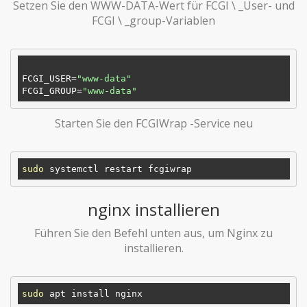
Setzen Sie den WWW-DATA-Wert für FCGI \ _User- und
FCGI \ _group-Variablen
FCGI_USER
=
"www-data"
FCGI_GROUP
=
"www-data"
Starten Sie den FCGIWrap -Service neu
sudo
nginx installieren
Führen Sie den Befehl unten aus, um Nginx zu
installieren.
sudo