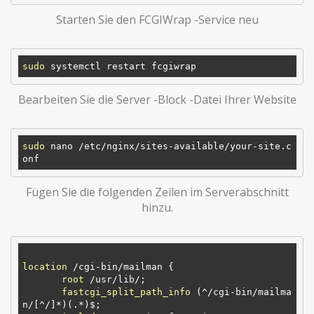
Starten Sie den FCGIWrap -Service neu
sudo
Bearbeiten Sie die Server -Block -Datei Ihrer Website
sudo
 nano /etc/nginx/sites-available/your-site.c
Fügen Sie die folgenden Zeilen im Serverabschnitt
hinzu.
location
 /cgi-bin/mailman {

root
 /usr/lib/;

fastcgi_split_path_info
 (^/cgi-bin/mailma
n/[^/]*)(.*)$;
