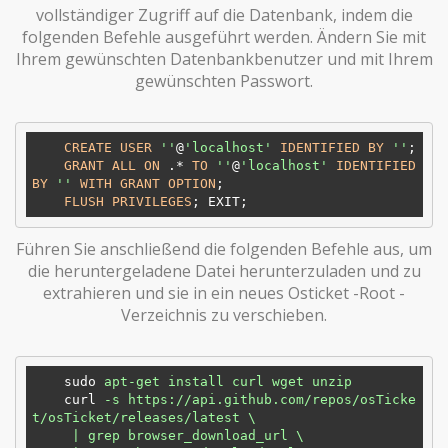
vollständiger Zugriff auf die Datenbank, indem die
folgenden Befehle ausgeführt werden. Ändern Sie mit
Ihrem gewünschten Datenbankbenutzer und mit Ihrem
gewünschten Passwort.
CREATE
USER
''
@
'localhost'
IDENTIFIED
BY
''
; 

GRANT
ALL
ON
 .* 
TO
''
@
'localhost'
IDENTIFIED
BY
''
WITH
GRANT
OPTION
;

FLUSH
PRIVILEGES
Führen Sie anschließend die folgenden Befehle aus, um
die heruntergeladene Datei herunterzuladen und zu
extrahieren und sie in ein neues Osticket -Root -
Verzeichnis zu verschieben.
sudo
apt-get install curl wget unzip
curl
-s https://api.github.com/repos/osTicke
t/osTicket/releases/latest \

     | grep browser_download_url \
