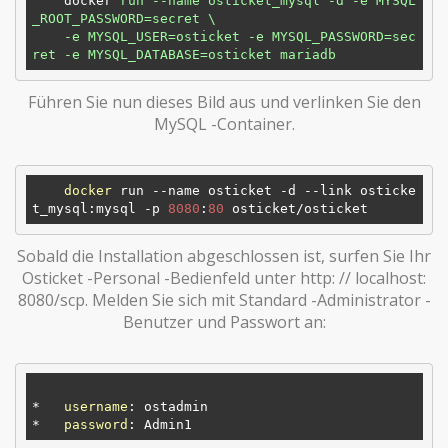
docker
run --name osticket_mysql -d -e MYSQL
_ROOT_PASSWORD=secret \

    -e MYSQL_USER=osticket -e MYSQL_PASSWORD=sec
ret -e MYSQL_DATABASE=osticket mariadb
Führen Sie nun dieses Bild aus und verlinken Sie den
MySQL -Container.
docker
 run --name osticket -d --link osticke
t_mysql:mysql -p 
8080
:
80
Sobald die Installation abgeschlossen ist, surfen Sie Ihr
Osticket -Personal -Bedienfeld unter http: // localhost:
8080/scp. Melden Sie sich mit Standard -Administrator -
Benutzer und Passwort an:
*   
username
: ostadmin

*   
password