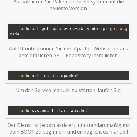
Aktualisieren Sie Pakete in Ihrem System auf die
neueste Version.
    sudo apt-get 
update
<br></br>sudo apt-
get
upg
rade
Auf Ubuntu können Sie den Apache -Webserver aus
dem offiziellen APT -Repository installieren:
sudo
 apt install apache
2
Um den Service manuell zu starten, laufen Sie:
sudo
 systemctl start apache
2
Der Dienst ist jedoch aktiviert, um standardmäßig mit
dem BOOT zu beginnen, und ermöglicht es manuell