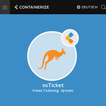
Toggle
DEUTSCH
navigation
osTicket
Freies Ticketing -System