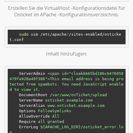
Erstellen Sie die VirtualHost -Konfigurationsdatei für
Osticket im APache -Konfigurationsverzeichnis:
sudo
 vim /etc/apache
2
/sites-enabled/osticke
​ Inhalt hinzufügen:
ServerAdmin
<span id="cloakb665bd186c6476058
479fa928a49f386">This email address is being pro
tected from spambots. You need JavaScript enable
d to view it.
DocumentRoot
/var/www/osTicket/upload
ServerName
osticket.example.com
ServerAlias
www.osticket.example.com
Options
FollowSymlinks
AllowOverride
All
Require
all granted
ErrorLog
${APACHE_LOG_DIR}/osticket_error.lo
g