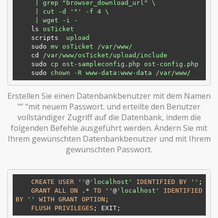
     | grep "browser_download_url" \

     | cut -d '"' -f 4 \

     | wget -i -
ls
osTicket
scripts
upload
sudo
mv osTicket /var/www/
cd
/var/www/osTicket/upload/include
sudo
cp ost-sampleconfig.php ost-config.php
sudo
chown -R www-data:www-data /var/www/
​ Erstellen Sie einen Datenbankbenutzer mit dem Namen
"” “mit neuem Passwort. und erteilte den Benutzer
vollständiger Zugriff auf die Datenbank, indem die
folgenden Befehle ausgeführt werden. Ändern Sie mit
Ihrem gewünschten Datenbankbenutzer und mit Ihrem
gewünschten Passwort.
CREATE
USER
''
@
'localhost'
IDENTIFIED
BY
''
; 

GRANT
ALL
ON
 .* 
TO
''
@
'localhost'
IDENTIFIED
BY
''
WITH
GRANT
OPTION
;

FLUSH
PRIVILEGES