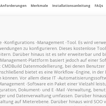
 Anforderungen
Merkmale
Installationsanleitung
FAQs
e -Konfigurations -Management -Tool. Es wird verwe
dungen zu konfigurieren. Dieses kostenlose Tool 
tern. Darüber hinaus ist es sehr erweiterbar und 
et Management-Plattform basiert jedoch auf einer So
t CMDBuild Datenmodellierung, bei denen Benutze
schließend bietet es eine Workflow -Engine, in der
 können. Vor allem diese IT -Automatisierungssoft
Management -Software ein Paket einer Vielzahl leist
ration, Dokument- und E -Mail -Verwaltung, benutze
r und Datenverwaltung umfassen. Darüber hinaus h
altung auf Mieterebene. Darüber hinaus wird SOO v