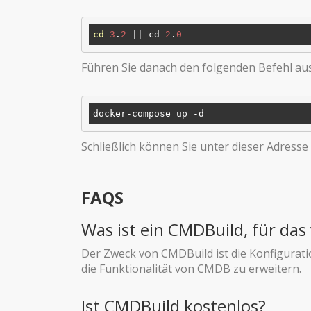
cd
3
.
2
 || cd 
2
.
0
Führen Sie danach den folgenden Befehl au
Schließlich können Sie unter dieser Adresse
FAQS
Was ist ein CMDBuild, für da
Der Zweck von CMDBuild ist die Konfigura
die Funktionalität von CMDB zu erweitern.
Ist CMDBuild kostenlos?