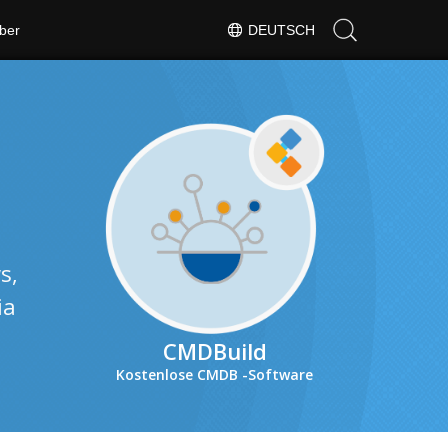
ber
DEUTSCH
s,
ia
CMDBuild
Kostenlose CMDB -Software