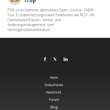
iTop
ITOP ist ein weiteres alternatives Open -Source -CMDB -
Tool. Es bietet leistungsstarke Funktionen wie REST -API,
Datenimport/Export-, Vorfall- und
Änderungsmanagement- und
Vermögensdokumentation.
Heim
Dokumente
Nachricht
Forum
Blog